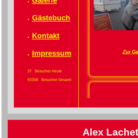
Galerie
Gästebuch
Kontakt
Impressum
Zur Ga
37
Besucher Heute
93308
Besucher Gesamt
Wir komme
Ihn
Alex Lachet
egal o