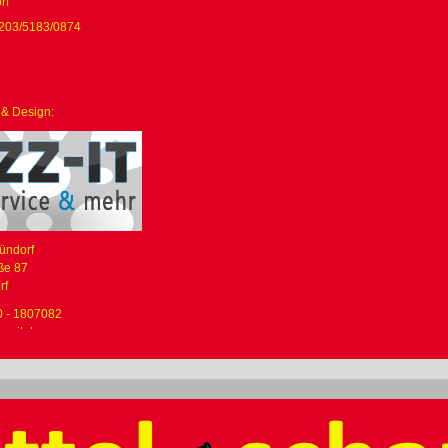
rf
203/5183/0874
 & Design:
Zündorf
ße 87
rf
0 - 1807082
zz-it.de
www.zz-it.de
ngsausschluss
es
Onlineangebotes
:
Der
Autor
übernimmt
keinerlei
Gewähr
für
die
Aktualität