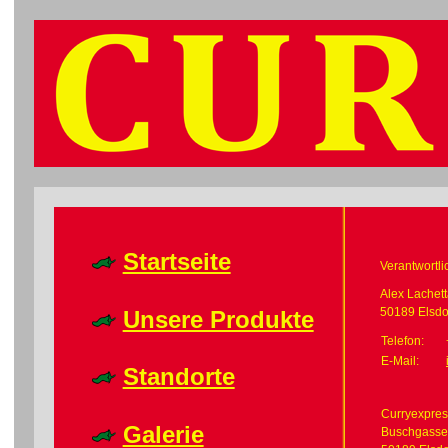
Startseite
Verantwortlic
Alex Lachet
50189 Elsdo
Unsere Produkte
Telefon:
E-Mail:
Standorte
Curryexpres
Galerie
Buschgasse