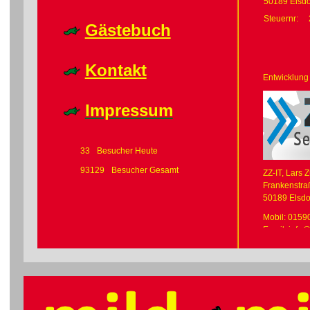
50189 Elsdo
Steuernr:
Gästebuch
Kontakt
Entwicklung
Impressum
33
Besucher Heute
93129
Besucher Gesamt
ZZ-IT, Lars 
Frankenstra
50189 Elsdo
Mobil: 0159
Email:
info@
Web:
http://
Haftu
1.
Inhalt
d