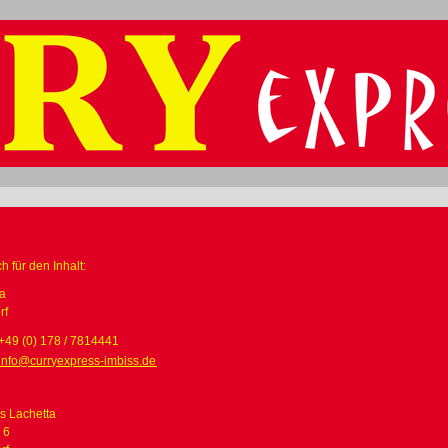
h für den Inhalt:
ta
rf
+49 (0) 178 / 7814441
info@curryexpress-imbiss.de
s Lachetta
 6