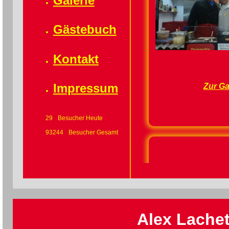
Galerie
Gästebuch
Kontakt
Impressum
Zur Ga
29
Besucher Heute
93244
Besucher Gesamt
Wir komme
Ihn
Alex Lachet
egal o